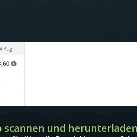
14 Aug
3,60
-
-
 scannen und herunterlade