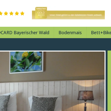
vCARD Bayerischer Wald
Bodenmais
Bett+Bik