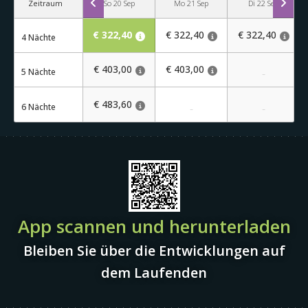
Zeitraum
So 20 Sep
Mo 21 Sep
Di 22 Sep
€ 322,40
€ 322,40
€ 322,40
4 Nächte
€ 403,00
€ 403,00
5 Nächte
-
€ 483,60
6 Nächte
-
-
App scannen und herunterladen
Bleiben Sie über die Entwicklungen auf
dem Laufenden