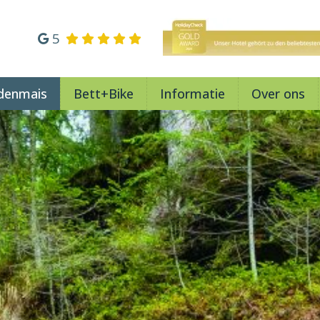
5
denmais
Bett+Bike
Informatie
Over ons