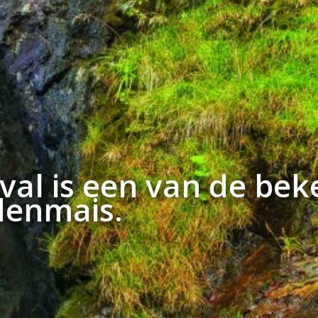
val is een van de beke
denmais.