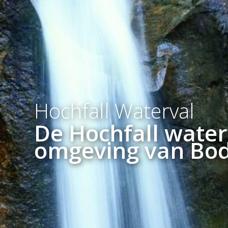
Hochfall Waterval
De Hochfall water
omgeving van Bo