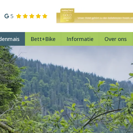
5
denmais
Bett+Bike
Informatie
Over ons