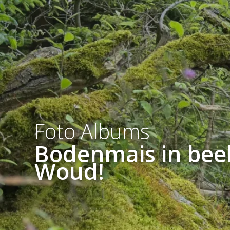
Foto Albums
Bodenmais in beel
Woud!