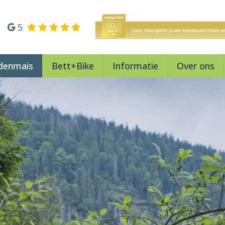
5
denmais
Bett+Bike
Informatie
Over ons